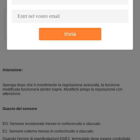
Invia
Attenzione:
Spenga dopo che il rivestimento la regolazione avanzata, la funzione
modificata funzionerà dentro riapre. Modifichi prego la regolazione con
attenzione.
Guasto del sensore
EO: Sensore incorporato messo in cortocircuito o staccato.
E1: Sensore esterno messo in cortocircuito o staccato.
Quando l'errore di manifestazioni E0/E1, termostato deve essere controllato