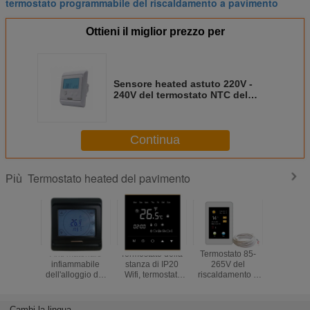
termostato programmabile del riscaldamento a pavimento
Ottieni il miglior prezzo per
Sensore heated astuto 220V -
240V del termostato NTC del
pavimento di Digital con lo
schermo LCD
Continua
Termostato heated del pavimento
Più
Anti materiale
Termostato della
Termostato 85-
Termostat
infiammabile
stanza di IP20
265V del
stanza
dell'alloggio del
Wifi, termostati
riscaldamento a
riscaldam
PC di colore del
86mm x 86mm
pavimento del
paviment
termostato heated
X11mm della
touch screen IP20
touch s
nero del
stanza del touch
per la casa,
Cambi la lingua