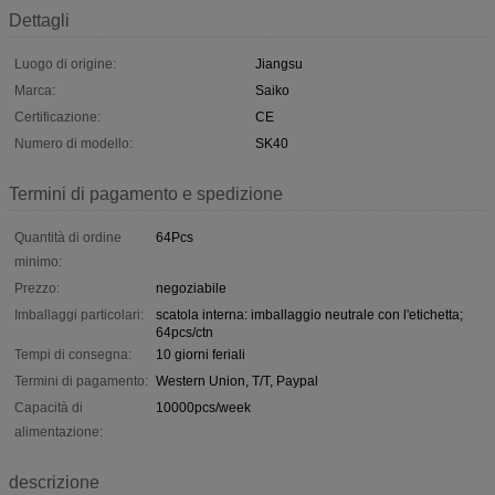
Dettagli
Luogo di origine:
Jiangsu
Marca:
Saiko
Certificazione:
CE
Numero di modello:
SK40
Termini di pagamento e spedizione
Quantità di ordine
64Pcs
minimo:
Prezzo:
negoziabile
Imballaggi particolari:
scatola interna: imballaggio neutrale con l'etichetta;
64pcs/ctn
Tempi di consegna:
10 giorni feriali
Termini di pagamento:
Western Union, T/T, Paypal
Capacità di
10000pcs/week
alimentazione:
descrizione